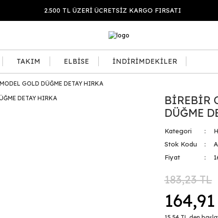
2.500 TL ÜZERİ ÜCRETSİZ KARGO FIRSATI
TAKIM
ELBİSE
İNDİRİMDEKİLER
 MODEL GOLD DÜĞME DETAY HIRKA
BİREBİR 
DÜĞME DE
Kategori
H
Stok Kodu
A
Fiyat
1
183,23 TL
164,91
15,54 TL den başlay