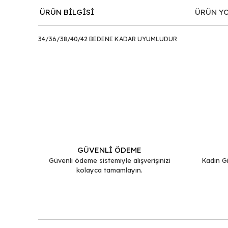
ÜRÜN BİLGİSİ
ÜRÜN Y
34/36/38/40/42 BEDENE KADAR UYUMLUDUR
Bu ürünün fiyat bilgisi, resim, ürün açıklamalarında ve d
Görüş ve önerileriniz için teşekkür ederiz.
Ürün resmi kalitesiz, bozuk veya görüntülenemiyor.
Ürün açıklamasında eksik bilgiler bulunuyor.
Ürün bilgilerinde hatalar bulunuyor.
GÜVENLİ ÖDEME
Ürün fiyatı diğer sitelerden daha pahalı.
Güvenli ödeme sistemiyle alışverişinizi
Kadın Gi
kolayca tamamlayın.
Bu ürüne benzer farklı alternatifler olmalı.