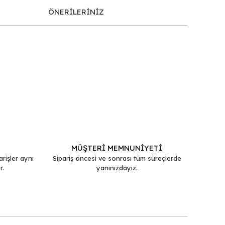
ÖNERİLERİNİZ
afımıza iletebilirsiniz.
MÜŞTERİ MEMNUNİYETİ
arişler aynı
Sipariş öncesi ve sonrası tüm süreçlerde
r.
yanınızdayız.