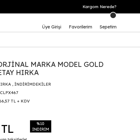
Kargom Nerede?
Üye Girişi
Favorilerim
Sepetim
ORJİNAL MARKA MODEL GOLD
TAY HIRKA
IRKA
,
İNDİRİMDEKİLER
CLPX467
66,57 TL + KDV
%10
 TL
İNDİRİM
an taksitlerle!