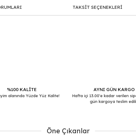
ORUMLARI
TAKSİT SEÇENEKLERİ
iğer konularda yetersiz gördüğünüz noktaları öneri formunu kullanarak tar
Bu ürüne ilk yorumu siz yapın!
Yorum Yaz
%100 KALİTE
AYNI GÜN KARGO
yim alanında Yüzde Yüz Kalite!
Hafta içi 13.00'e kadar verilen sip
gün kargoya teslim edili
Öne Çıkanlar