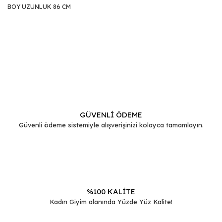
BOY UZUNLUK 86 CM
Bu ürünün fiyat bilgisi, resim, ürün açıklamalarında ve diğer
konularda yetersiz gördüğünüz noktaları öneri formunu
Bu ürüne ilk yorumu siz yapın!
kullanarak tarafımıza iletebilirsiniz.
Görüş ve önerileriniz için teşekkür ederiz.
Yorum Yaz
Ürün resmi kalitesiz, bozuk veya görüntülenemiyor.
Ürün açıklamasında eksik bilgiler bulunuyor.
GÜVENLİ ÖDEME
Güvenli ödeme sistemiyle alışverişinizi kolayca tamamlayın.
Ürün bilgilerinde hatalar bulunuyor.
Ürün fiyatı diğer sitelerden daha pahalı.
Bu ürüne benzer farklı alternatifler olmalı.
%100 KALİTE
Kadın Giyim alanında Yüzde Yüz Kalite!