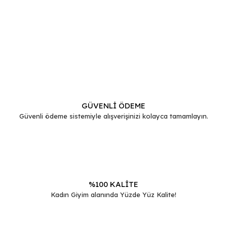
Bu ürünün fiyat bilgisi, resim, ürün açıklamalarında ve diğer
konularda yetersiz gördüğünüz noktaları öneri formunu
Bu ürüne ilk yorumu siz yapın!
kullanarak tarafımıza iletebilirsiniz.
Görüş ve önerileriniz için teşekkür ederiz.
Yorum Yaz
Ürün resmi kalitesiz, bozuk veya görüntülenemiyor.
Ürün açıklamasında eksik bilgiler bulunuyor.
GÜVENLİ ÖDEME
Güvenli ödeme sistemiyle alışverişinizi kolayca tamamlayın.
Ürün bilgilerinde hatalar bulunuyor.
Ürün fiyatı diğer sitelerden daha pahalı.
Bu ürüne benzer farklı alternatifler olmalı.
%100 KALİTE
Kadın Giyim alanında Yüzde Yüz Kalite!
Gönder