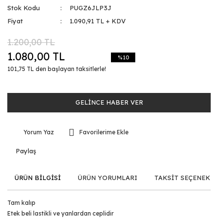
Stok Kodu
PUGZ6JLP3J
Fiyat
1.090,91 TL + KDV
1.200,00 TL
1.080,00 TL
%10
101,75 TL den başlayan taksitlerle!
GELİNCE HABER VER
Yorum Yaz
Paylaş
ÜRÜN BİLGİSİ
ÜRÜN YORUMLARI
TAKSİT SEÇENEKLE
Tam kalıp
Etek beli lastikli ve yanlardan ceplidir