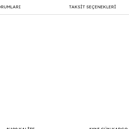
ORUMLARI
TAKSİT SEÇENEKLERİ
iğer konularda yetersiz gördüğünüz noktaları öneri formunu kullanarak tar
Bu ürüne ilk yorumu siz yapın!
Yorum Yaz