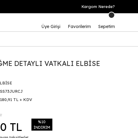
Kargom Nerede?
Üye Girişi
Favorilerim
Sepetim
ME DETAYLI VATKALI ELBİSE
LBİSE
SS73JURCJ
.180,91 TL + KDV
L
%10
10 TL
İNDİRİM
yan taksitlerle!