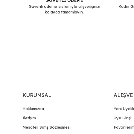
GÜVENLİ ÖDEME
Ürün fiyatı diğer sitelerden daha pahalı.
Güvenli ödeme sistemiyle alışverişinizi
Kadın Gi
kolayca tamamlayın.
Bu ürüne benzer farklı alternatifler olmalı.
KURUMSAL
ALIŞVE
Hakkımızda
Yeni Üyeli
İletişim
Üye Girişi
Mesafeli Satış Sözleşmesi
Favorileri