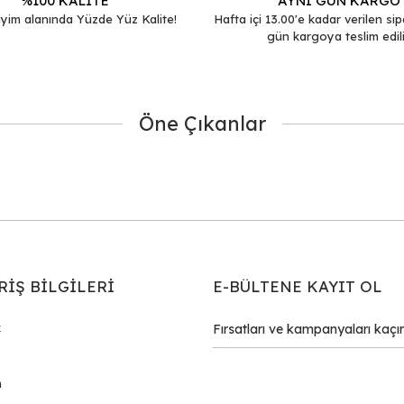
%100 KALİTE
AYNI GÜN KARGO
yim alanında Yüzde Yüz Kalite!
Hafta içi 13.00'e kadar verilen sip
gün kargoya teslim edili
Öne Çıkanlar
Gönder
RİŞ BİLGİLERİ
E-BÜLTENE KAYIT OL
k
m