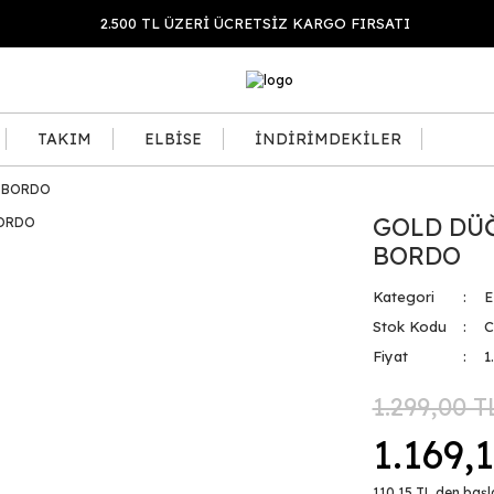
2.500 TL ÜZERİ ÜCRETSİZ KARGO FIRSATI
TAKIM
ELBİSE
İNDİRİMDEKİLER
E BORDO
GOLD DÜĞ
BORDO
Kategori
E
Stok Kodu
C
Fiyat
1
1.299,00 T
1.169,
110,15 TL den başla