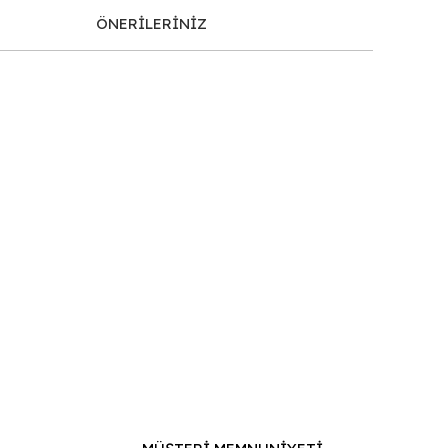
ÖNERİLERİNİZ
afımıza iletebilirsiniz.