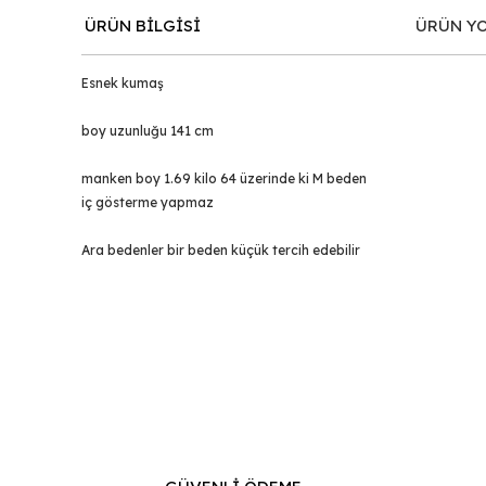
ÜRÜN BİLGİSİ
ÜRÜN Y
Esnek kumaş
boy uzunluğu 141 cm
manken boy 1.69 kilo 64 üzerinde ki M beden
iç gösterme yapmaz
Ara bedenler bir beden küçük tercih edebilir
Bu ürünün fiyat bilgisi, resim, ürün açıklamalarında ve d
Görüş ve önerileriniz için teşekkür ederiz.
Ürün resmi kalitesiz, bozuk veya görüntülenemiyor.
Ürün açıklamasında eksik bilgiler bulunuyor.
Ürün bilgilerinde hatalar bulunuyor.