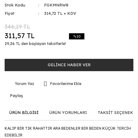
Stok Kodu
FGKMNRW8
Fiyat
314,72 TL + KDV
346,19 TL
311,57 TL
%10
29,36 TL den başlayan taksitlerle!
GELİNCE HABER VER
Yorum Yaz
Paylaş
ÜRÜN BİLGİSİ
ÜRÜN YORUMLARI
TAKSİT SEÇENEKLE
KALIP BİR TIK RAHATTIR ARA BEDENLER BİR BEDEN KÜÇÜK TERCİH
EDEBİLİR