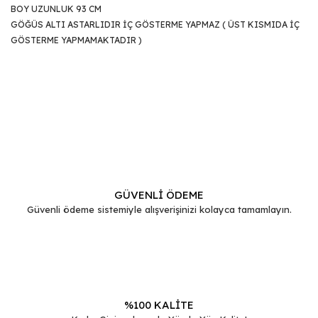
BOY UZUNLUK 93 CM
GÖĞÜS ALTI ASTARLIDIR İÇ GÖSTERME YAPMAZ ( ÜST KISMIDA İÇ
GÖSTERME YAPMAMAKTADIR )
Bu ürünün fiyat bilgisi, resim, ürün açıklamalarında ve diğer
konularda yetersiz gördüğünüz noktaları öneri formunu
Bu ürüne ilk yorumu siz yapın!
kullanarak tarafımıza iletebilirsiniz.
Görüş ve önerileriniz için teşekkür ederiz.
Yorum Yaz
Ürün resmi kalitesiz, bozuk veya görüntülenemiyor.
Ürün açıklamasında eksik bilgiler bulunuyor.
GÜVENLİ ÖDEME
Güvenli ödeme sistemiyle alışverişinizi kolayca tamamlayın.
Ürün bilgilerinde hatalar bulunuyor.
Ürün fiyatı diğer sitelerden daha pahalı.
Bu ürüne benzer farklı alternatifler olmalı.
%100 KALİTE