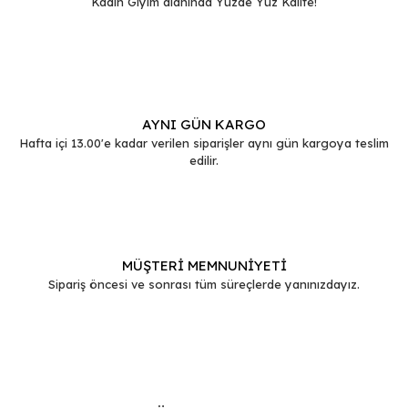
Kadın Giyim alanında Yüzde Yüz Kalite!
Gönder
AYNI GÜN KARGO
Hafta içi 13.00'e kadar verilen siparişler aynı gün kargoya teslim
edilir.
MÜŞTERİ MEMNUNİYETİ
Sipariş öncesi ve sonrası tüm süreçlerde yanınızdayız.