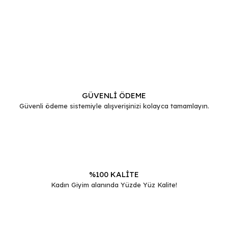
Bu ürünün fiyat bilgisi, resim, ürün açıklamalarında ve diğer
konularda yetersiz gördüğünüz noktaları öneri formunu
Bu ürüne ilk yorumu siz yapın!
kullanarak tarafımıza iletebilirsiniz.
Görüş ve önerileriniz için teşekkür ederiz.
Yorum Yaz
Ürün resmi kalitesiz, bozuk veya görüntülenemiyor.
Ürün açıklamasında eksik bilgiler bulunuyor.
GÜVENLİ ÖDEME
Güvenli ödeme sistemiyle alışverişinizi kolayca tamamlayın.
Ürün bilgilerinde hatalar bulunuyor.
Ürün fiyatı diğer sitelerden daha pahalı.
Bu ürüne benzer farklı alternatifler olmalı.
%100 KALİTE
Kadın Giyim alanında Yüzde Yüz Kalite!
Gönder