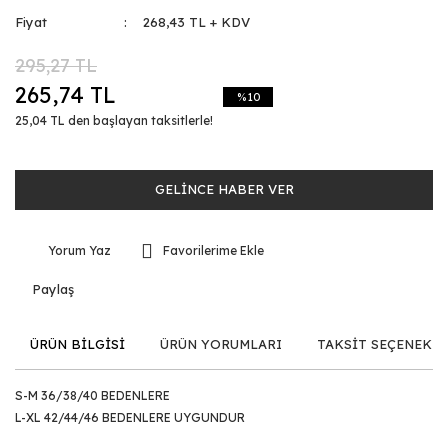
Fiyat
268,43 TL + KDV
295,27 TL
265,74 TL
%10
25,04 TL den başlayan taksitlerle!
GELİNCE HABER VER
Yorum Yaz
Paylaş
ÜRÜN BİLGİSİ
ÜRÜN YORUMLARI
TAKSİT SEÇENEKLE
S-M 36/38/40 BEDENLERE
L-XL 42/44/46 BEDENLERE UYGUNDUR