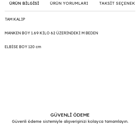
ÜRÜN BİLGİSİ
ÜRÜN YORUMLARI
TAKSİT SEÇENEKLE
TAM KALIP
MANKEN BOY 1.69 KİLO 62 ÜZERİNDEKİ M BEDEN
ELBİSE BOY 120 cm
Bu ürünün fiyat bilgisi, resim, ürün açıklamalarında ve diğer
konularda yetersiz gördüğünüz noktaları öneri formunu
Bu ürüne ilk yorumu siz yapın!
kullanarak tarafımıza iletebilirsiniz.
Görüş ve önerileriniz için teşekkür ederiz.
Yorum Yaz
Ürün resmi kalitesiz, bozuk veya görüntülenemiyor.
Ürün açıklamasında eksik bilgiler bulunuyor.
GÜVENLİ ÖDEME
Güvenli ödeme sistemiyle alışverişinizi kolayca tamamlayın.
Ürün bilgilerinde hatalar bulunuyor.
Ürün fiyatı diğer sitelerden daha pahalı.