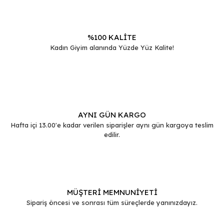
Bu ürüne benzer farklı alternatifler olmalı.
%100 KALİTE
Kadın Giyim alanında Yüzde Yüz Kalite!
Gönder
AYNI GÜN KARGO
Hafta içi 13.00'e kadar verilen siparişler aynı gün kargoya teslim
edilir.
MÜŞTERİ MEMNUNİYETİ
Sipariş öncesi ve sonrası tüm süreçlerde yanınızdayız.