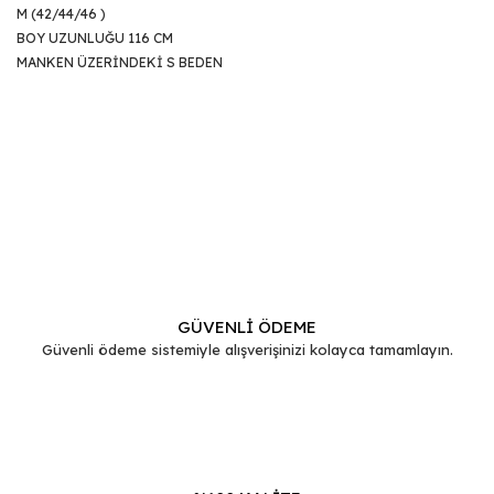
M (42/44/46 )
BOY UZUNLUĞU 116 CM
MANKEN ÜZERİNDEKİ S BEDEN
Bu ürünün fiyat bilgisi, resim, ürün açıklamalarında ve diğer
konularda yetersiz gördüğünüz noktaları öneri formunu
Bu ürüne ilk yorumu siz yapın!
kullanarak tarafımıza iletebilirsiniz.
Görüş ve önerileriniz için teşekkür ederiz.
Yorum Yaz
Ürün resmi kalitesiz, bozuk veya görüntülenemiyor.
Ürün açıklamasında eksik bilgiler bulunuyor.
GÜVENLİ ÖDEME
Güvenli ödeme sistemiyle alışverişinizi kolayca tamamlayın.
Ürün bilgilerinde hatalar bulunuyor.
Ürün fiyatı diğer sitelerden daha pahalı.
Bu ürüne benzer farklı alternatifler olmalı.