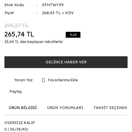
Stok Kodu
EFHTWY39
Fiyat
268,43 TL + KDV
295,27 TL
265,74 TL
%10
25,04 TL den başlayan taksitlerle!
GELİNCE HABER VER
Yorum Yaz
Paylaş
ÜRÜN BİLGİSİ
ÜRÜN YORUMLARI
TAKSİT SEÇENEKLE
OVERSİZE KALIP
S ( 36/38/40)