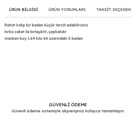
ÜRÜN BİLGİSİ
ÜRÜN YORUMLARI
TAKSİT SEÇENEKLE
Rahat kalıp bir beden küçük tercih edebilirsiniz
hırka ceket ile birleşiktir, şapkalıdır
manken boy 1.69 kilo 64 üzerindeki S beden
Bu ürünün fiyat bilgisi, resim, ürün açıklamalarında ve diğer
konularda yetersiz gördüğünüz noktaları öneri formunu
Bu ürüne ilk yorumu siz yapın!
kullanarak tarafımıza iletebilirsiniz.
Görüş ve önerileriniz için teşekkür ederiz.
Yorum Yaz
Ürün resmi kalitesiz, bozuk veya görüntülenemiyor.
Ürün açıklamasında eksik bilgiler bulunuyor.
GÜVENLİ ÖDEME
Güvenli ödeme sistemiyle alışverişinizi kolayca tamamlayın.
Ürün bilgilerinde hatalar bulunuyor.
Ürün fiyatı diğer sitelerden daha pahalı.
Bu ürüne benzer farklı alternatifler olmalı.