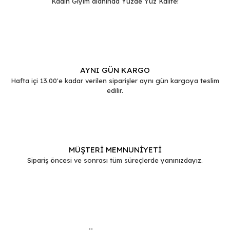
Kadın Giyim alanında Yüzde Yüz Kalite!
Gönder
AYNI GÜN KARGO
Hafta içi 13.00'e kadar verilen siparişler aynı gün kargoya teslim
edilir.
MÜŞTERİ MEMNUNİYETİ
Sipariş öncesi ve sonrası tüm süreçlerde yanınızdayız.