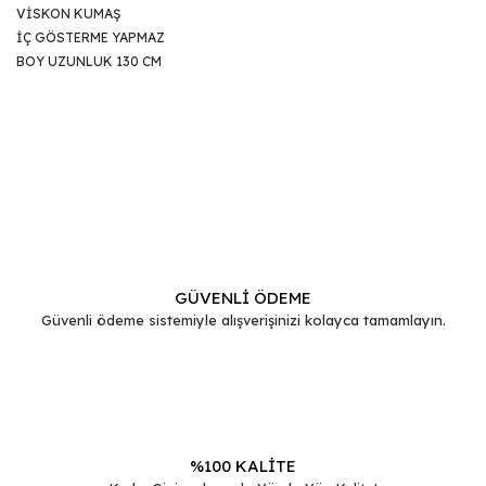
VİSKON KUMAŞ
İÇ GÖSTERME YAPMAZ
BOY UZUNLUK 130 CM
Bu ürünün fiyat bilgisi, resim, ürün açıklamalarında ve diğer
konularda yetersiz gördüğünüz noktaları öneri formunu
Bu ürüne ilk yorumu siz yapın!
kullanarak tarafımıza iletebilirsiniz.
Görüş ve önerileriniz için teşekkür ederiz.
Yorum Yaz
Ürün resmi kalitesiz, bozuk veya görüntülenemiyor.
Ürün açıklamasında eksik bilgiler bulunuyor.
GÜVENLİ ÖDEME
Güvenli ödeme sistemiyle alışverişinizi kolayca tamamlayın.
Ürün bilgilerinde hatalar bulunuyor.
Ürün fiyatı diğer sitelerden daha pahalı.
Bu ürüne benzer farklı alternatifler olmalı.
%100 KALİTE