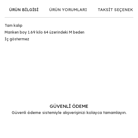
ÜRÜN BİLGİSİ
ÜRÜN YORUMLARI
TAKSİT SEÇENEKLE
Tam kalıp
Manken boy 1.69 kilo 64 üzerindeki M beden
İç göstermez
Bu ürünün fiyat bilgisi, resim, ürün açıklamalarında ve diğer
konularda yetersiz gördüğünüz noktaları öneri formunu
Bu ürüne ilk yorumu siz yapın!
kullanarak tarafımıza iletebilirsiniz.
Görüş ve önerileriniz için teşekkür ederiz.
Yorum Yaz
Ürün resmi kalitesiz, bozuk veya görüntülenemiyor.
Ürün açıklamasında eksik bilgiler bulunuyor.
GÜVENLİ ÖDEME
Güvenli ödeme sistemiyle alışverişinizi kolayca tamamlayın.
Ürün bilgilerinde hatalar bulunuyor.
Ürün fiyatı diğer sitelerden daha pahalı.
Bu ürüne benzer farklı alternatifler olmalı.