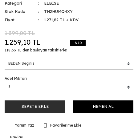
Kategori
ELBİSE
Stok Kodu
TN2HUMQ4XY
Fiyat
1.271,82 TL + KDV
1.399,00 TL
1.259,10 TL
%10
118,63 TL den başlayan taksitlerle!
Adet Miktarı
SEPETE EKLE
HEMEN AL
Yorum Yaz
Paylaş