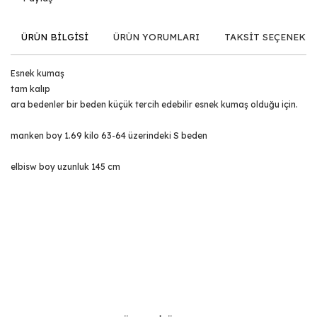
ÜRÜN BİLGİSİ
ÜRÜN YORUMLARI
TAKSİT SEÇENEKLE
Esnek kumaş
tam kalıp
ara bedenler bir beden küçük tercih edebilir esnek kumaş olduğu için.
manken boy 1.69 kilo 63-64 üzerindeki S beden
elbisw boy uzunluk 145 cm
Bu ürünün fiyat bilgisi, resim, ürün açıklamalarında ve diğer
konularda yetersiz gördüğünüz noktaları öneri formunu
Bu ürüne ilk yorumu siz yapın!
kullanarak tarafımıza iletebilirsiniz.
Görüş ve önerileriniz için teşekkür ederiz.
Yorum Yaz
Ürün resmi kalitesiz, bozuk veya görüntülenemiyor.
Ürün açıklamasında eksik bilgiler bulunuyor.