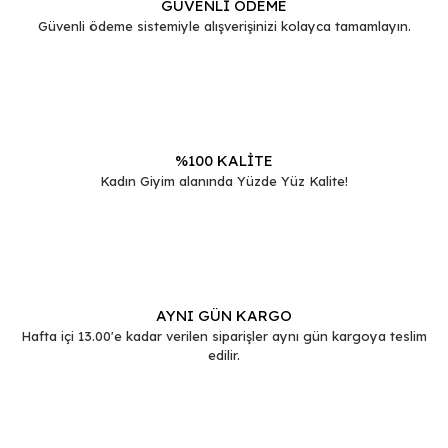
GÜVENLİ ÖDEME
Güvenli ödeme sistemiyle alışverişinizi kolayca tamamlayın.
Ürün bilgilerinde hatalar bulunuyor.
Ürün fiyatı diğer sitelerden daha pahalı.
Bu ürüne benzer farklı alternatifler olmalı.
%100 KALİTE
Kadın Giyim alanında Yüzde Yüz Kalite!
Gönder
AYNI GÜN KARGO
Hafta içi 13.00'e kadar verilen siparişler aynı gün kargoya teslim
edilir.