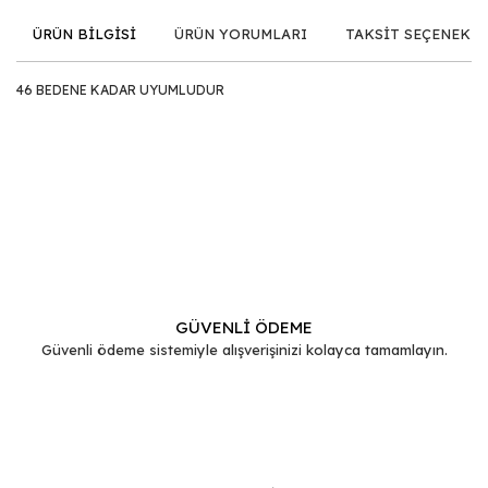
ÜRÜN BİLGİSİ
ÜRÜN YORUMLARI
TAKSİT SEÇENEKLE
46 BEDENE KADAR UYUMLUDUR
Bu ürünün fiyat bilgisi, resim, ürün açıklamalarında ve diğer
konularda yetersiz gördüğünüz noktaları öneri formunu
Bu ürüne ilk yorumu siz yapın!
kullanarak tarafımıza iletebilirsiniz.
Görüş ve önerileriniz için teşekkür ederiz.
Yorum Yaz
Ürün resmi kalitesiz, bozuk veya görüntülenemiyor.
Ürün açıklamasında eksik bilgiler bulunuyor.
GÜVENLİ ÖDEME
Güvenli ödeme sistemiyle alışverişinizi kolayca tamamlayın.
Ürün bilgilerinde hatalar bulunuyor.
Ürün fiyatı diğer sitelerden daha pahalı.
Bu ürüne benzer farklı alternatifler olmalı.