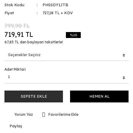
Stok Kodu
PHSSDY1JTB
Fiyat
727,18 TL + KDV
799,90 TL
719,91 TL
%10
67,83 TL den başlayan taksitlerle!
Adet Miktarı
SEPETE EKLE
HEMEN AL
Yorum Yaz
Paylaş