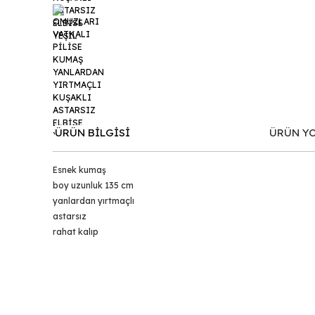
ÜRÜN BİLGİSİ
ÜRÜN Y
Esnek kumaş
boy uzunluk 135 cm
yanlardan yırtmaçlı
astarsız
rahat kalıp
Bu ürünün fiyat bilgisi, resim, ürün açıklamalarında ve d
Görüş ve önerileriniz için teşekkür ederiz.