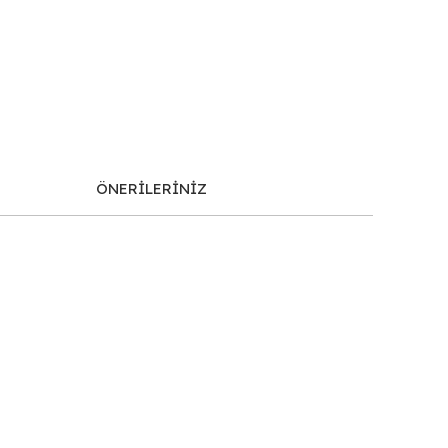
ÖNERİLERİNİZ
afımıza iletebilirsiniz.