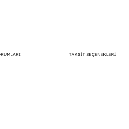
ORUMLARI
TAKSİT SEÇENEKLERİ
iğer konularda yetersiz gördüğünüz noktaları öneri formunu kullanarak tar
Bu ürüne ilk yorumu siz yapın!