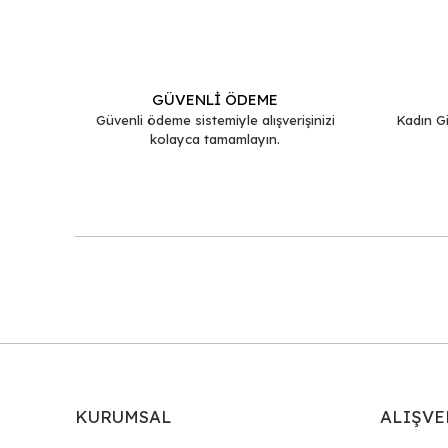
Ürün resmi kalitesiz, bozuk veya görüntülenemiyor.
Ürün açıklamasında eksik bilgiler bulunuyor.
Ürün bilgilerinde hatalar bulunuyor.
GÜVENLİ ÖDEME
Ürün fiyatı diğer sitelerden daha pahalı.
Güvenli ödeme sistemiyle alışverişinizi
Kadın Gi
kolayca tamamlayın.
Bu ürüne benzer farklı alternatifler olmalı.
KURUMSAL
ALIŞVE