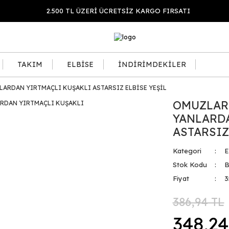
2.500 TL ÜZERİ ÜCRETSİZ KARGO FIRSATI
TAKIM
ELBİSE
İNDİRİMDEKİLER
LARDAN YIRTMAÇLI KUŞAKLI ASTARSIZ ELBİSE YEŞİL
OMUZLARI
YANLARD
ASTARSIZ
Kategori
E
Stok Kodu
B
Fiyat
3
386,94 TL
348,24