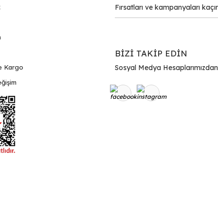
k
m
BİZİ TAKİP EDİN
e Kargo
Sosyal Medya Hesaplarımızdan Bi
ğişim