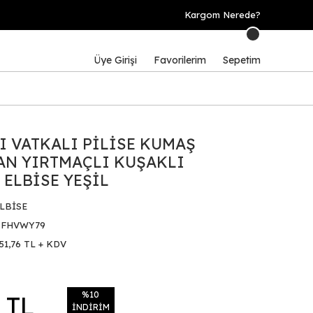
Kargom Nerede?
Üye Girişi
Favorilerim
Sepetim
 VATKALI PİLİSE KUMAŞ
AN YIRTMAÇLI KUŞAKLI
 ELBİSE YEŞİL
LBİSE
FHVWY79
51,76 TL + KDV
%10
 TL
İNDİRİM