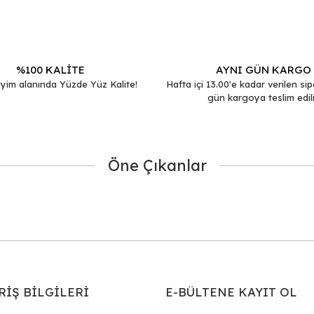
Yorum Yaz
%100 KALİTE
AYNI GÜN KARGO
yim alanında Yüzde Yüz Kalite!
Hafta içi 13.00'e kadar verilen sip
gün kargoya teslim edili
Öne Çıkanlar
Gönder
RİŞ BİLGİLERİ
E-BÜLTENE KAYIT OL