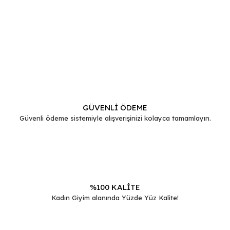
Bu ürünün fiyat bilgisi, resim, ürün açıklamalarında ve diğer
konularda yetersiz gördüğünüz noktaları öneri formunu
Bu ürüne ilk yorumu siz yapın!
kullanarak tarafımıza iletebilirsiniz.
Görüş ve önerileriniz için teşekkür ederiz.
Yorum Yaz
Ürün resmi kalitesiz, bozuk veya görüntülenemiyor.
Ürün açıklamasında eksik bilgiler bulunuyor.
GÜVENLİ ÖDEME
Güvenli ödeme sistemiyle alışverişinizi kolayca tamamlayın.
Ürün bilgilerinde hatalar bulunuyor.
Ürün fiyatı diğer sitelerden daha pahalı.
Bu ürüne benzer farklı alternatifler olmalı.
%100 KALİTE
Kadın Giyim alanında Yüzde Yüz Kalite!
Gönder