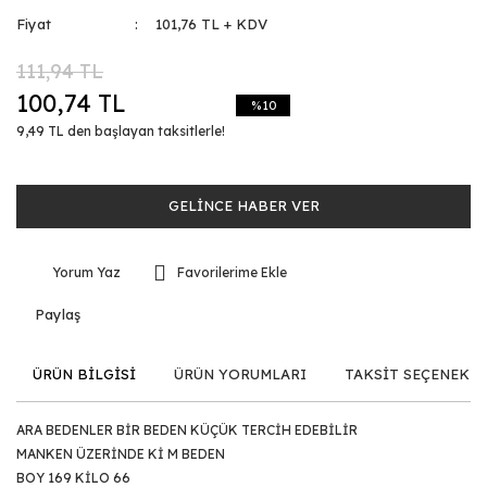
Fiyat
101,76 TL + KDV
111,94 TL
100,74 TL
%10
9,49 TL den başlayan taksitlerle!
GELİNCE HABER VER
Yorum Yaz
Paylaş
ÜRÜN BİLGİSİ
ÜRÜN YORUMLARI
TAKSİT SEÇENEKLE
ARA BEDENLER BİR BEDEN KÜÇÜK TERCİH EDEBİLİR
MANKEN ÜZERİNDE Kİ M BEDEN
BOY 169 KİLO 66