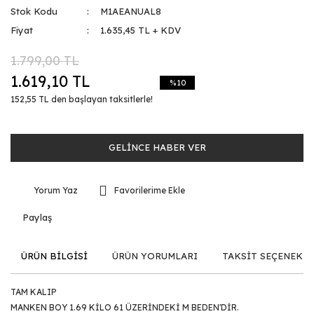
Stok Kodu
M1AEANUAL8
Fiyat
1.635,45 TL + KDV
1.799,00 TL
1.619,10 TL
%10
152,55 TL den başlayan taksitlerle!
GELİNCE HABER VER
Yorum Yaz
Paylaş
ÜRÜN BİLGİSİ
ÜRÜN YORUMLARI
TAKSİT SEÇENEKLE
TAM KALIP
MANKEN BOY 1.69 KİLO 61 ÜZERİNDEKİ M BEDEN'DİR.