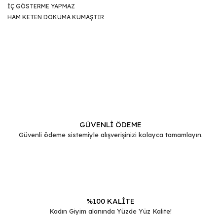
İÇ GÖSTERME YAPMAZ
HAM KETEN DOKUMA KUMAŞTIR
Bu ürünün fiyat bilgisi, resim, ürün açıklamalarında ve diğer
konularda yetersiz gördüğünüz noktaları öneri formunu
Bu ürüne ilk yorumu siz yapın!
kullanarak tarafımıza iletebilirsiniz.
Görüş ve önerileriniz için teşekkür ederiz.
Yorum Yaz
Ürün resmi kalitesiz, bozuk veya görüntülenemiyor.
Ürün açıklamasında eksik bilgiler bulunuyor.
GÜVENLİ ÖDEME
Güvenli ödeme sistemiyle alışverişinizi kolayca tamamlayın.
Ürün bilgilerinde hatalar bulunuyor.
Ürün fiyatı diğer sitelerden daha pahalı.
Bu ürüne benzer farklı alternatifler olmalı.
%100 KALİTE
Kadın Giyim alanında Yüzde Yüz Kalite!