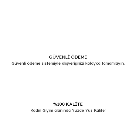
Bu ürünün fiyat bilgisi, resim, ürün açıklamalarında ve diğer
konularda yetersiz gördüğünüz noktaları öneri formunu
Bu ürüne ilk yorumu siz yapın!
kullanarak tarafımıza iletebilirsiniz.
Görüş ve önerileriniz için teşekkür ederiz.
Yorum Yaz
Ürün resmi kalitesiz, bozuk veya görüntülenemiyor.
Ürün açıklamasında eksik bilgiler bulunuyor.
GÜVENLİ ÖDEME
Güvenli ödeme sistemiyle alışverişinizi kolayca tamamlayın.
Ürün bilgilerinde hatalar bulunuyor.
Ürün fiyatı diğer sitelerden daha pahalı.
Bu ürüne benzer farklı alternatifler olmalı.
%100 KALİTE
Kadın Giyim alanında Yüzde Yüz Kalite!
Gönder