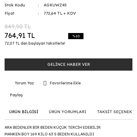
Stok Kodu
AGKUWZ45
Fiyat
772,64 TL + KDV
849,90 TL
764,91 TL
%10
72,07 TL den başlayan taksitlerle!
GELİNCE HABER VER
Yorum Yaz
Paylaş
ÜRÜN BİLGİSİ
ÜRÜN YORUMLARI
TAKSİT SEÇENEKLE
ARA BEDENLER BİR BEDEN KÜÇÜK TERCİH EDEBİLİR
MANKEN BOY 169 KİLO 63 S BEDEN KULLANILDI