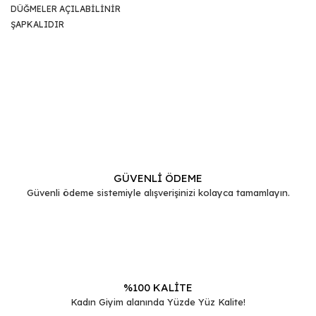
DÜĞMELER AÇILABİLİNİR
ŞAPKALIDIR
Bu ürünün fiyat bilgisi, resim, ürün açıklamalarında ve diğer
konularda yetersiz gördüğünüz noktaları öneri formunu
Bu ürüne ilk yorumu siz yapın!
kullanarak tarafımıza iletebilirsiniz.
Görüş ve önerileriniz için teşekkür ederiz.
Yorum Yaz
Ürün resmi kalitesiz, bozuk veya görüntülenemiyor.
Ürün açıklamasında eksik bilgiler bulunuyor.
GÜVENLİ ÖDEME
Güvenli ödeme sistemiyle alışverişinizi kolayca tamamlayın.
Ürün bilgilerinde hatalar bulunuyor.
Ürün fiyatı diğer sitelerden daha pahalı.
Bu ürüne benzer farklı alternatifler olmalı.
%100 KALİTE
Kadın Giyim alanında Yüzde Yüz Kalite!