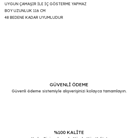
UYGUN ÇAMAŞIR İLE İÇ GÖSTERME YAPMAZ
BOY UZUNLUK 116 CM
48 BEDENE KADAR UYUMLUDUR
Bu ürünün fiyat bilgisi, resim, ürün açıklamalarında ve diğer
konularda yetersiz gördüğünüz noktaları öneri formunu
Bu ürüne ilk yorumu siz yapın!
kullanarak tarafımıza iletebilirsiniz.
Görüş ve önerileriniz için teşekkür ederiz.
Yorum Yaz
Ürün resmi kalitesiz, bozuk veya görüntülenemiyor.
Ürün açıklamasında eksik bilgiler bulunuyor.
GÜVENLİ ÖDEME
Güvenli ödeme sistemiyle alışverişinizi kolayca tamamlayın.
Ürün bilgilerinde hatalar bulunuyor.
Ürün fiyatı diğer sitelerden daha pahalı.
Bu ürüne benzer farklı alternatifler olmalı.
%100 KALİTE