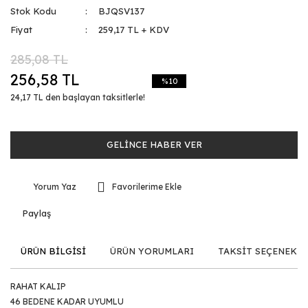
Stok Kodu
BJQSV137
Fiyat
259,17 TL + KDV
285,08 TL
256,58 TL
%10
24,17 TL den başlayan taksitlerle!
GELİNCE HABER VER
Yorum Yaz
Paylaş
ÜRÜN BİLGİSİ
ÜRÜN YORUMLARI
TAKSİT SEÇENEKLE
RAHAT KALIP
46 BEDENE KADAR UYUMLU