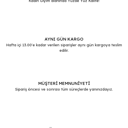
Kadın Giyim alanında Yüzde Yüz Kalite!
Gönder
AYNI GÜN KARGO
Hafta içi 13.00'e kadar verilen siparişler aynı gün kargoya teslim
edilir.
MÜŞTERİ MEMNUNİYETİ
Sipariş öncesi ve sonrası tüm süreçlerde yanınızdayız.