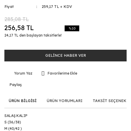
Fiyat
259,17 TL + KDV
285,08 TL
256,58 TL
%10
24,17 TL den başlayan taksitlerle!
GELİNCE HABER VER
Yorum Yaz
Paylaş
ÜRÜN BİLGİSİ
ÜRÜN YORUMLARI
TAKSİT SEÇENEKLE
SALAŞ KALIP
S (36/38)
M (40/42 )