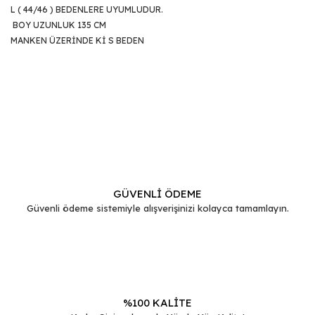
L ( 44/46 ) BEDENLERE UYUMLUDUR.
BOY UZUNLUK 135 CM
MANKEN ÜZERİNDE Kİ S BEDEN
Bu ürünün fiyat bilgisi, resim, ürün açıklamalarında ve diğer
konularda yetersiz gördüğünüz noktaları öneri formunu
Bu ürüne ilk yorumu siz yapın!
kullanarak tarafımıza iletebilirsiniz.
Görüş ve önerileriniz için teşekkür ederiz.
Yorum Yaz
Ürün resmi kalitesiz, bozuk veya görüntülenemiyor.
Ürün açıklamasında eksik bilgiler bulunuyor.
GÜVENLİ ÖDEME
Güvenli ödeme sistemiyle alışverişinizi kolayca tamamlayın.
Ürün bilgilerinde hatalar bulunuyor.
Ürün fiyatı diğer sitelerden daha pahalı.
Bu ürüne benzer farklı alternatifler olmalı.
%100 KALİTE