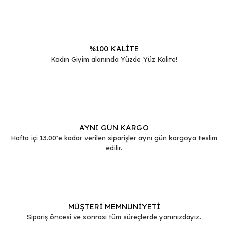
Bu ürüne benzer farklı alternatifler olmalı.
%100 KALİTE
Kadın Giyim alanında Yüzde Yüz Kalite!
Gönder
AYNI GÜN KARGO
Hafta içi 13.00'e kadar verilen siparişler aynı gün kargoya teslim
edilir.
MÜŞTERİ MEMNUNİYETİ
Sipariş öncesi ve sonrası tüm süreçlerde yanınızdayız.