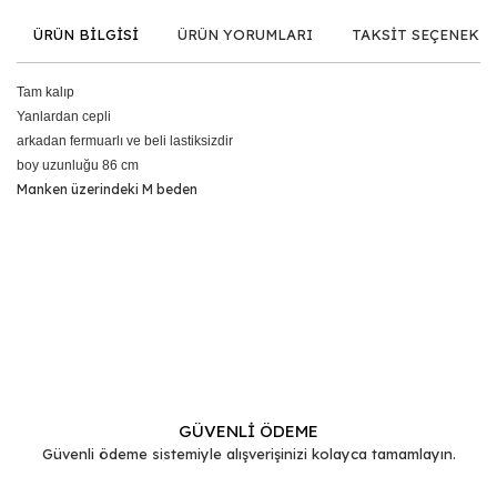
ÜRÜN BİLGİSİ
ÜRÜN YORUMLARI
TAKSİT SEÇENEKLE
Tam kalıp
Yanlardan cepli
arkadan fermuarlı ve beli lastiksizdir
boy uzunluğu 86 cm
Manken üzerindeki M beden
Bu ürünün fiyat bilgisi, resim, ürün açıklamalarında ve diğer
konularda yetersiz gördüğünüz noktaları öneri formunu
Bu ürüne ilk yorumu siz yapın!
kullanarak tarafımıza iletebilirsiniz.
Görüş ve önerileriniz için teşekkür ederiz.
Yorum Yaz
Ürün resmi kalitesiz, bozuk veya görüntülenemiyor.
Ürün açıklamasında eksik bilgiler bulunuyor.
GÜVENLİ ÖDEME
Güvenli ödeme sistemiyle alışverişinizi kolayca tamamlayın.
Ürün bilgilerinde hatalar bulunuyor.
Ürün fiyatı diğer sitelerden daha pahalı.