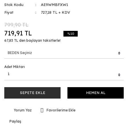
Stok Kodu
AE9WMBFXW1
Fiyat
727,18 TL + KDV
799,90 TL
719,91 TL
%10
67,83 TL den başlayan taksitlerle!
Adet Miktarı
SEPETE EKLE
HEMEN AL
Yorum Yaz
Paylaş