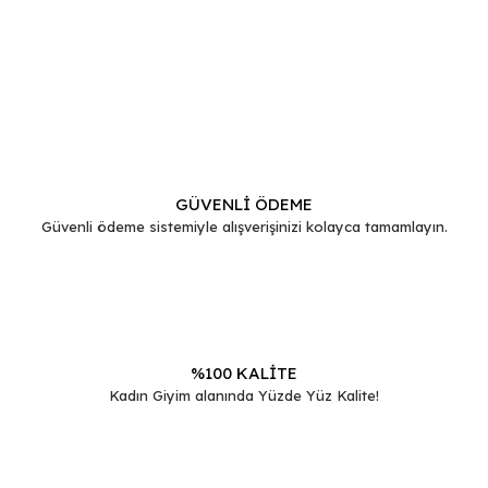
Bu ürünün fiyat bilgisi, resim, ürün açıklamalarında ve diğer
konularda yetersiz gördüğünüz noktaları öneri formunu
Bu ürüne ilk yorumu siz yapın!
kullanarak tarafımıza iletebilirsiniz.
Görüş ve önerileriniz için teşekkür ederiz.
Yorum Yaz
Ürün resmi kalitesiz, bozuk veya görüntülenemiyor.
Ürün açıklamasında eksik bilgiler bulunuyor.
GÜVENLİ ÖDEME
Güvenli ödeme sistemiyle alışverişinizi kolayca tamamlayın.
Ürün bilgilerinde hatalar bulunuyor.
Ürün fiyatı diğer sitelerden daha pahalı.
Bu ürüne benzer farklı alternatifler olmalı.
%100 KALİTE
Kadın Giyim alanında Yüzde Yüz Kalite!
Gönder