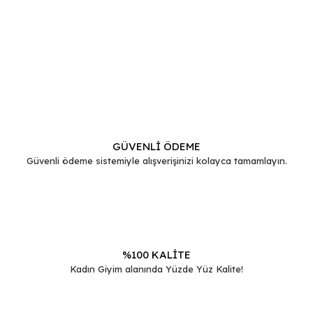
Bu ürünün fiyat bilgisi, resim, ürün açıklamalarında ve diğer
konularda yetersiz gördüğünüz noktaları öneri formunu
Bu ürüne ilk yorumu siz yapın!
kullanarak tarafımıza iletebilirsiniz.
Görüş ve önerileriniz için teşekkür ederiz.
Yorum Yaz
Ürün resmi kalitesiz, bozuk veya görüntülenemiyor.
Ürün açıklamasında eksik bilgiler bulunuyor.
GÜVENLİ ÖDEME
Güvenli ödeme sistemiyle alışverişinizi kolayca tamamlayın.
Ürün bilgilerinde hatalar bulunuyor.
Ürün fiyatı diğer sitelerden daha pahalı.
Bu ürüne benzer farklı alternatifler olmalı.
%100 KALİTE
Kadın Giyim alanında Yüzde Yüz Kalite!
Gönder