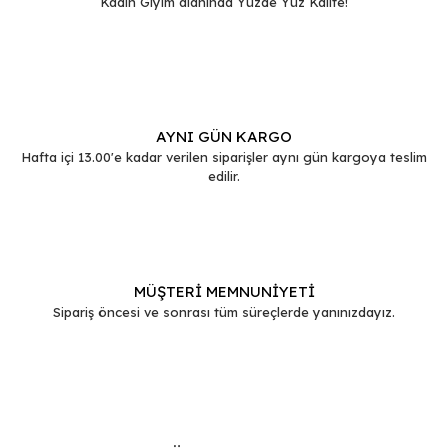
Kadın Giyim alanında Yüzde Yüz Kalite!
Gönder
AYNI GÜN KARGO
Hafta içi 13.00'e kadar verilen siparişler aynı gün kargoya teslim
edilir.
MÜŞTERİ MEMNUNİYETİ
Sipariş öncesi ve sonrası tüm süreçlerde yanınızdayız.