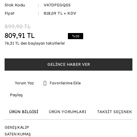
Stok Kodu
V47DPEGQSS
Fiyat
818,09 TL + KDV
899,90 TL
809,91 TL
%10
76,31 TL den başlayan taksitlerle!
GELİNCE HABER VER
Yorum Yaz
Paylaş
ÜRÜN BİLGİSİ
ÜRÜN YORUMLARI
TAKSİT SEÇENEKLE
GENİŞ KALIP
SATEN KUMAŞ