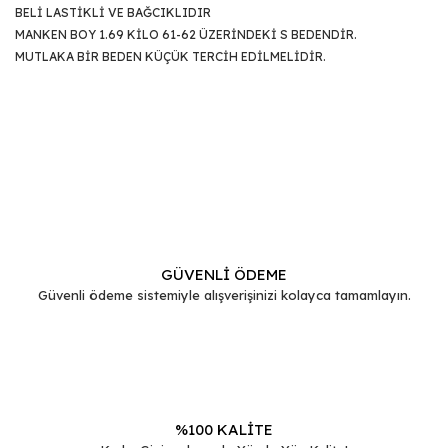
BELİ LASTİKLİ VE BAĞCIKLIDIR
MANKEN BOY 1.69 KİLO 61-62 ÜZERİNDEKİ S BEDENDİR.
MUTLAKA BİR BEDEN KÜÇÜK TERCİH EDİLMELİDİR.
Bu ürünün fiyat bilgisi, resim, ürün açıklamalarında ve diğer
konularda yetersiz gördüğünüz noktaları öneri formunu
Bu ürüne ilk yorumu siz yapın!
kullanarak tarafımıza iletebilirsiniz.
Görüş ve önerileriniz için teşekkür ederiz.
Yorum Yaz
Ürün resmi kalitesiz, bozuk veya görüntülenemiyor.
Ürün açıklamasında eksik bilgiler bulunuyor.
GÜVENLİ ÖDEME
Güvenli ödeme sistemiyle alışverişinizi kolayca tamamlayın.
Ürün bilgilerinde hatalar bulunuyor.
Ürün fiyatı diğer sitelerden daha pahalı.
Bu ürüne benzer farklı alternatifler olmalı.
%100 KALİTE