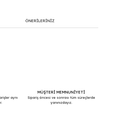
ÖNERİLERİNİZ
afımıza iletebilirsiniz.
MÜŞTERİ MEMNUNİYETİ
arişler aynı
Sipariş öncesi ve sonrası tüm süreçlerde
r.
yanınızdayız.