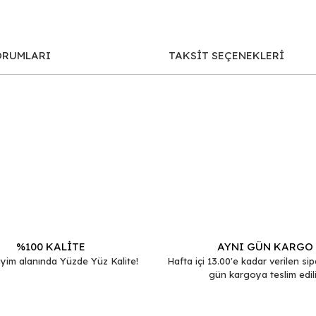
ORUMLARI
TAKSİT SEÇENEKLERİ
iğer konularda yetersiz gördüğünüz noktaları öneri formunu kullanarak tar
Bu ürüne ilk yorumu siz yapın!
Yorum Yaz
%100 KALİTE
AYNI GÜN KARGO
yim alanında Yüzde Yüz Kalite!
Hafta içi 13.00'e kadar verilen sip
gün kargoya teslim edili