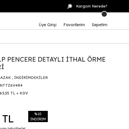
Kargom Nerede?
Üye Girişi
Favorilerim
Sepetim
LP PENCERE DETAYLI İTHAL ÖRME
Rİ
KAZAK
,
İNDİRİMDEKİLER
NTTZ6V4R4
63,55 TL + KDV
%10
 TL
İNDİRİM
yan taksitlerle!