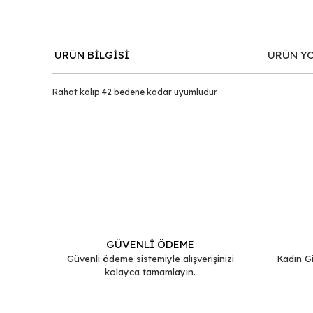
ÜRÜN BİLGİSİ
ÜRÜN Y
Rahat kalıp 42 bedene kadar uyumludur
Bu ürünün fiyat bilgisi, resim, ürün açıklamalarında ve d
Görüş ve önerileriniz için teşekkür ederiz.
Ürün resmi kalitesiz, bozuk veya görüntülenemiyor.
Ürün açıklamasında eksik bilgiler bulunuyor.
Ürün bilgilerinde hatalar bulunuyor.
GÜVENLİ ÖDEME
Ürün fiyatı diğer sitelerden daha pahalı.
Güvenli ödeme sistemiyle alışverişinizi
Kadın Gi
kolayca tamamlayın.
Bu ürüne benzer farklı alternatifler olmalı.