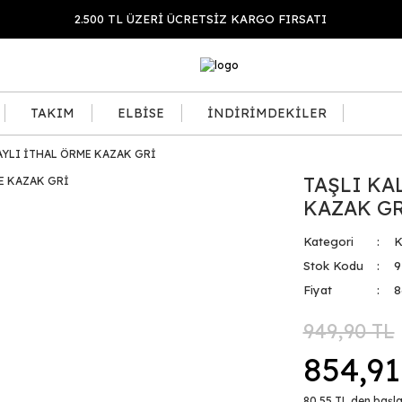
2.500 TL ÜZERİ ÜCRETSİZ KARGO FIRSATI
TAKIM
ELBİSE
İNDİRİMDEKİLER
AYLI İTHAL ÖRME KAZAK GRİ
TAŞLI KA
KAZAK G
Kategori
Stok Kodu
9
Fiyat
8
949,90 TL
854,91
80,55 TL den başla