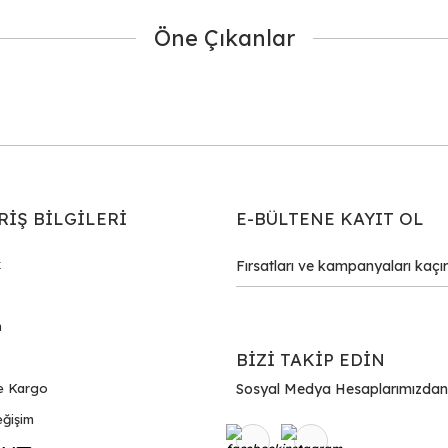
Öne Çıkanlar
Gönder
RİŞ BİLGİLERİ
E-BÜLTENE KAYIT OL
k
m
BİZİ TAKİP EDİN
e Kargo
Sosyal Medya Hesaplarımızdan Bi
ğişim