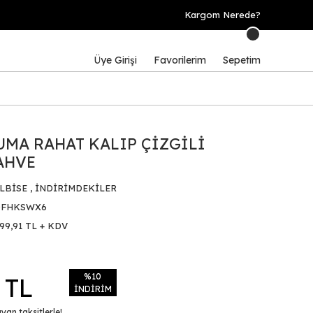
Kargom Nerede?
Üye Girişi
Favorilerim
Sepetim
MA RAHAT KALIP ÇİZGİLİ
AHVE
LBİSE
,
İNDİRİMDEKİLER
DFHKSWX6
99,91 TL + KDV
%10
 TL
İNDİRİM
yan taksitlerle!