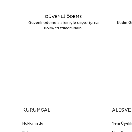
Ürün bilgilerinde hatalar bulunuyor.
GÜVENLİ ÖDEME
Ürün fiyatı diğer sitelerden daha pahalı.
Güvenli ödeme sistemiyle alışverişinizi
Kadın Gi
kolayca tamamlayın.
Bu ürüne benzer farklı alternatifler olmalı.
KURUMSAL
ALIŞVE
Hakkımızda
Yeni Üyeli