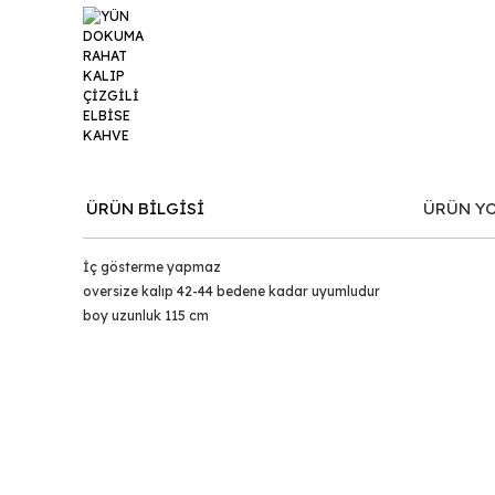
ÜRÜN BİLGİSİ
ÜRÜN Y
İç gösterme yapmaz
oversize kalıp 42-44 bedene kadar uyumludur
boy uzunluk 115 cm
Bu ürünün fiyat bilgisi, resim, ürün açıklamalarında ve d
Görüş ve önerileriniz için teşekkür ederiz.
Ürün resmi kalitesiz, bozuk veya görüntülenemiyor.
Ürün açıklamasında eksik bilgiler bulunuyor.