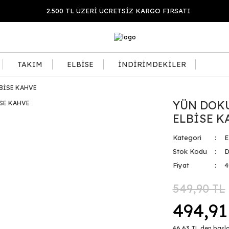
2.500 TL ÜZERİ ÜCRETSİZ KARGO FIRSATI
TAKIM
ELBİSE
İNDİRİMDEKİLER
BİSE KAHVE
YÜN DOKU
ELBİSE K
Kategori
E
Stok Kodu
Fiyat
4
549,90 TL
494,91
46,63 TL den başla