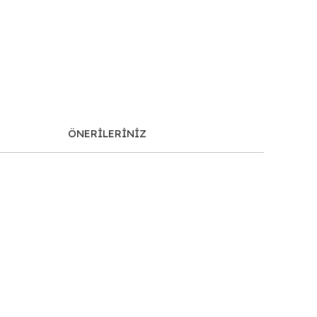
ÖNERİLERİNİZ
afımıza iletebilirsiniz.