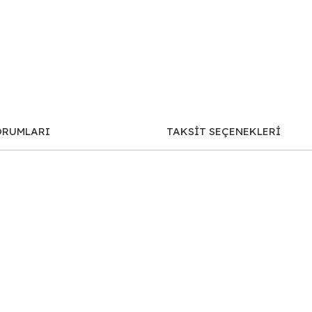
ORUMLARI
TAKSİT SEÇENEKLERİ
iğer konularda yetersiz gördüğünüz noktaları öneri formunu kullanarak tar
Bu ürüne ilk yorumu siz yapın!
Yorum Yaz